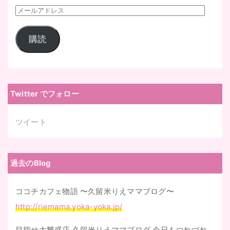
メ
ー
購読
ル
ア
ド
レ
Twitter でフォロー
ス
ツイート
過去のBlog
ココチカフェ物語 〜久留米りえママブログ〜
http://riemama.yoka-yoka.jp/
目指せ大繁盛店 久留米りえママブログ 今日もつれづれ