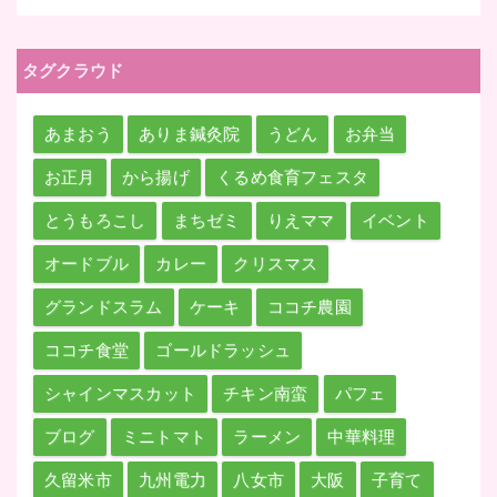
タグクラウド
あまおう
ありま鍼灸院
うどん
お弁当
お正月
から揚げ
くるめ食育フェスタ
とうもろこし
まちゼミ
りえママ
イベント
オードブル
カレー
クリスマス
グランドスラム
ケーキ
ココチ農園
ココチ食堂
ゴールドラッシュ
シャインマスカット
チキン南蛮
パフェ
ブログ
ミニトマト
ラーメン
中華料理
久留米市
九州電力
八女市
大阪
子育て