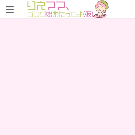
りえママ、ブログ始め
たってよ（仮）