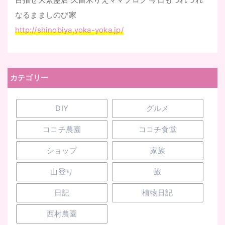
なるまましのび家
http://shinobiya.yoka-yoka.jp/
カテゴリー
DIY
グルメ
ココチ農園
ココチ食堂
ショップ
家族
山登り
旅
日記
植物日記
西村農園