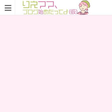
りえママ、ブログ始め
たってよ（仮）