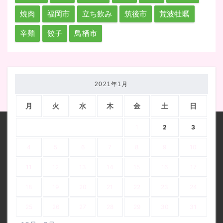
焼肉
福岡市
立ち飲み
筑後市
荒波牡蠣
辛麺
餃子
鳥栖市
2021年1月
月
火
水
木
金
土
日
1
2
3
4
5
6
7
8
9
10
11
12
13
14
15
16
17
18
19
20
21
22
23
24
25
26
27
28
29
30
31