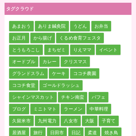
タグクラウド
あまおう
ありま鍼灸院
うどん
お弁当
お正月
から揚げ
くるめ食育フェスタ
とうもろこし
まちゼミ
りえママ
イベント
オードブル
カレー
クリスマス
グランドスラム
ケーキ
ココチ農園
ココチ食堂
ゴールドラッシュ
シャインマスカット
チキン南蛮
パフェ
ブログ
ミニトマト
ラーメン
中華料理
久留米市
九州電力
八女市
大阪
子育て
居酒屋
旅行
日田市
日記
柔道
焼き鳥