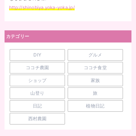
http://shinobiya.yoka-yoka.jp/
カテゴリー
DIY
グルメ
ココチ農園
ココチ食堂
ショップ
家族
山登り
旅
日記
植物日記
西村農園