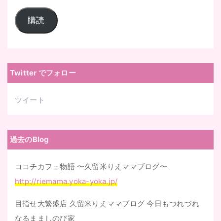
ー
購読
ル
ア
ド
レ
Twitter でフォロー
ス
ツイート
過去のBlog
ココチカフェ物語 〜久留米りえママブログ〜
http://riemama.yoka-yoka.jp/
目指せ大繁盛店 久留米りえママブログ 今日もつれづれ
なるまましのび家