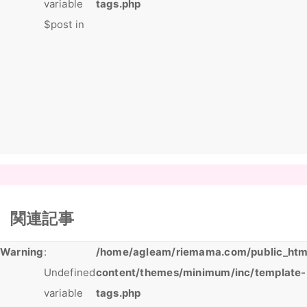
variable
tags.php
$post in
関連記事
Warning
:
/home/agleam/riemama.com/public_htm
Undefined
content/themes/minimum/inc/template-
variable
tags.php