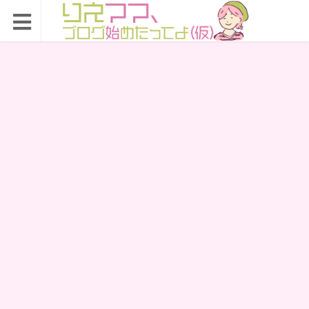
りえママ、ブログ始め
たってよ（仮）