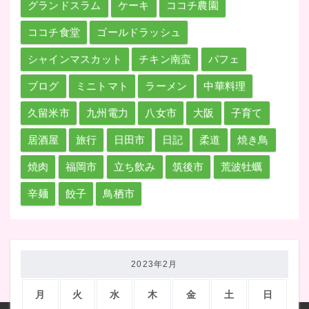
グランドスラム
ケーキ
ココチ農園
ココチ食堂
ゴールドラッシュ
シャインマスカット
チキン南蛮
パフェ
ブログ
ミニトマト
ラーメン
中華料理
久留米市
九州電力
八女市
大阪
子育て
居酒屋
旅行
日田市
日記
柔道
焼き鳥
焼肉
福岡市
立ち飲み
筑後市
荒波牡蠣
辛麺
餃子
鳥栖市
2023年2月
月
火
水
木
金
土
日