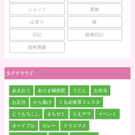
ショップ
家族
山登り
旅
日記
植物日記
西村農園
タグクラウド
あまおう
ありま鍼灸院
うどん
お弁当
お正月
から揚げ
くるめ食育フェスタ
とうもろこし
まちゼミ
りえママ
イベント
オードブル
カレー
クリスマス