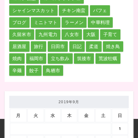
シャインマスカット
チキン南蛮
パフェ
ブログ
ミニトマト
ラーメン
中華料理
久留米市
九州電力
八女市
大阪
子育て
居酒屋
旅行
日田市
日記
柔道
焼き鳥
焼肉
福岡市
立ち飲み
筑後市
荒波牡蠣
辛麺
餃子
鳥栖市
2019年9月
月
火
水
木
金
土
日
1