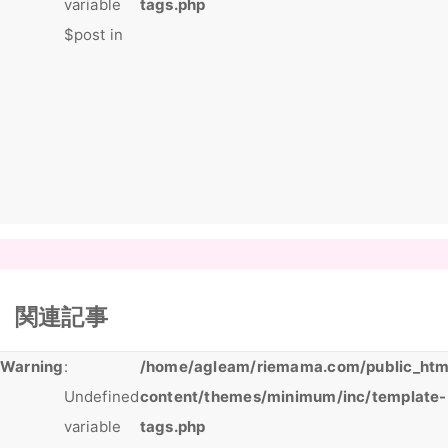
variable
tags.php
$post in
関連記事
Warning
:
/home/agleam/riemama.com/public_htm
Undefined
content/themes/minimum/inc/template-
variable
tags.php