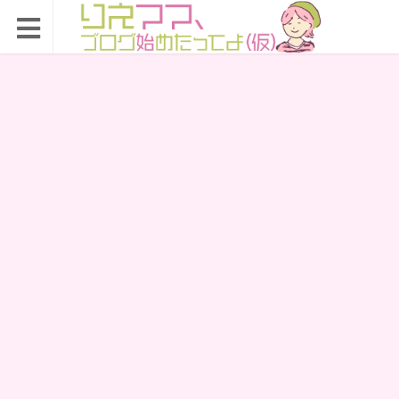
りえママ、ブログ始め
たってよ（仮）