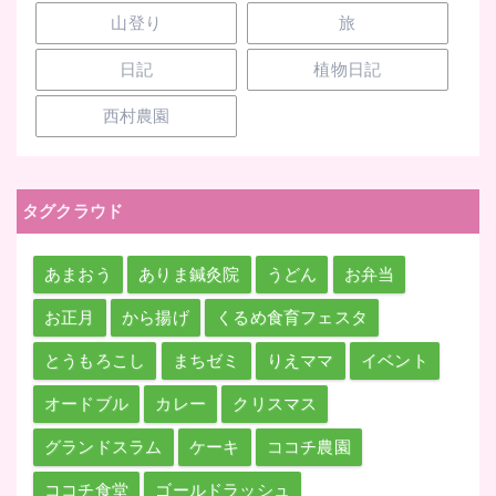
山登り
旅
日記
植物日記
西村農園
タグクラウド
あまおう
ありま鍼灸院
うどん
お弁当
お正月
から揚げ
くるめ食育フェスタ
とうもろこし
まちゼミ
りえママ
イベント
オードブル
カレー
クリスマス
グランドスラム
ケーキ
ココチ農園
ココチ食堂
ゴールドラッシュ