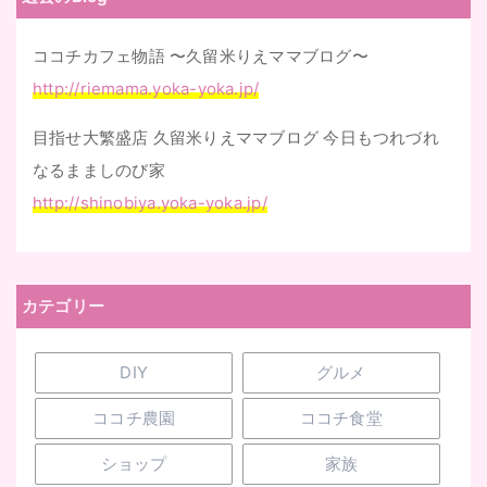
ココチカフェ物語 〜久留米りえママブログ〜
http://riemama.yoka-yoka.jp/
目指せ大繁盛店 久留米りえママブログ 今日もつれづれ
なるまましのび家
http://shinobiya.yoka-yoka.jp/
カテゴリー
DIY
グルメ
ココチ農園
ココチ食堂
ショップ
家族