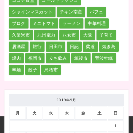
ココチ食堂
ゴールドラッシュ
シャインマスカット
チキン南蛮
パフェ
ブログ
ミニトマト
ラーメン
中華料理
久留米市
九州電力
八女市
大阪
子育て
居酒屋
旅行
日田市
日記
柔道
焼き鳥
焼肉
福岡市
立ち飲み
筑後市
荒波牡蠣
辛麺
餃子
鳥栖市
2019年9月
月
火
水
木
金
土
日
1