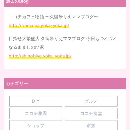
過去のBlog
ココチカフェ物語 〜久留米りえママブログ〜
http://riemama.yoka-yoka.jp/
目指せ大繁盛店 久留米りえママブログ 今日もつれづれ
なるまましのび家
http://shinobiya.yoka-yoka.jp/
カテゴリー
DIY
グルメ
ココチ農園
ココチ食堂
ショップ
家族