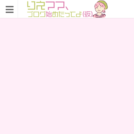
りえママ、ブログ始め
たってよ（仮）