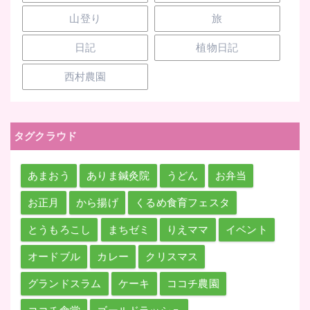
山登り
旅
日記
植物日記
西村農園
タグクラウド
あまおう
ありま鍼灸院
うどん
お弁当
お正月
から揚げ
くるめ食育フェスタ
とうもろこし
まちゼミ
りえママ
イベント
オードブル
カレー
クリスマス
グランドスラム
ケーキ
ココチ農園