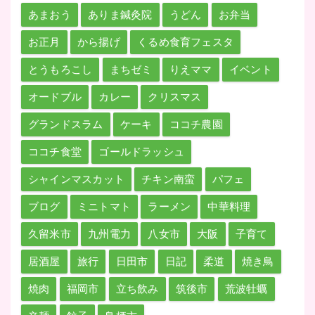
あまおう
ありま鍼灸院
うどん
お弁当
お正月
から揚げ
くるめ食育フェスタ
とうもろこし
まちゼミ
りえママ
イベント
オードブル
カレー
クリスマス
グランドスラム
ケーキ
ココチ農園
ココチ食堂
ゴールドラッシュ
シャインマスカット
チキン南蛮
パフェ
ブログ
ミニトマト
ラーメン
中華料理
久留米市
九州電力
八女市
大阪
子育て
居酒屋
旅行
日田市
日記
柔道
焼き鳥
焼肉
福岡市
立ち飲み
筑後市
荒波牡蠣