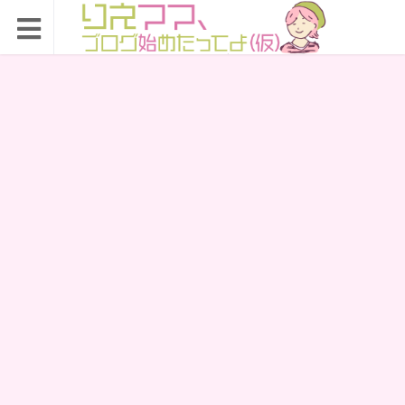
りえママ、ブログ始め
たってよ（仮）