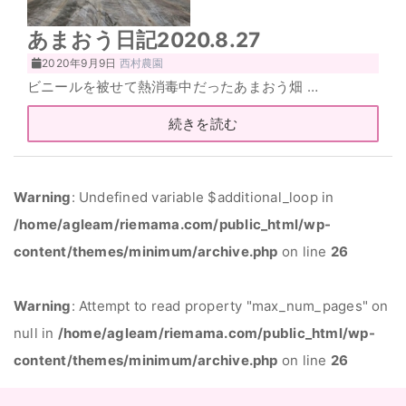
あまおう日記2020.8.27
2020年9月9日
西村農園
ビニールを被せて熱消毒中だったあまおう畑 …
続きを読む
Warning
: Undefined variable $additional_loop in
/home/agleam/riemama.com/public_html/wp-
content/themes/minimum/archive.php
on line
26
Warning
: Attempt to read property "max_num_pages" on
null in
/home/agleam/riemama.com/public_html/wp-
content/themes/minimum/archive.php
on line
26