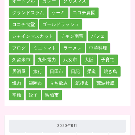
オードブル
カレー
クリスマス
グランドスラム
ケーキ
ココチ農園
ココチ食堂
ゴールドラッシュ
シャインマスカット
チキン南蛮
パフェ
ブログ
ミニトマト
ラーメン
中華料理
久留米市
九州電力
八女市
大阪
子育て
居酒屋
旅行
日田市
日記
柔道
焼き鳥
焼肉
福岡市
立ち飲み
筑後市
荒波牡蠣
辛麺
餃子
鳥栖市
2020年9月