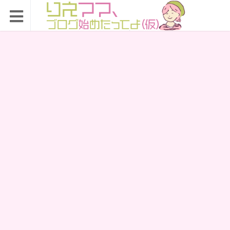
りえママ、ブログ始め
たってよ（仮）