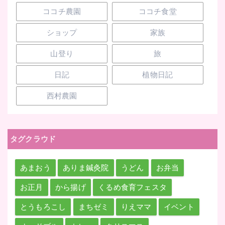
ココチ農園
ココチ食堂
ショップ
家族
山登り
旅
日記
植物日記
西村農園
タグクラウド
あまおう
ありま鍼灸院
うどん
お弁当
お正月
から揚げ
くるめ食育フェスタ
とうもろこし
まちゼミ
りえママ
イベント