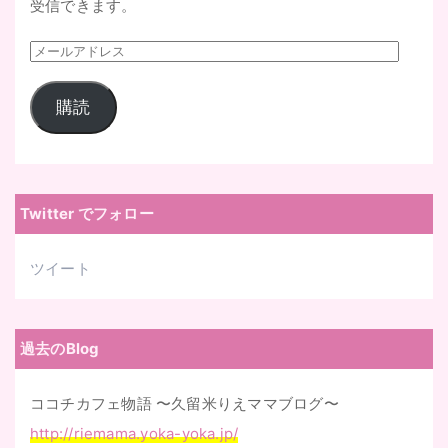
受信できます。
メ
ー
購読
ル
ア
ド
レ
Twitter でフォロー
ス
ツイート
過去のBlog
ココチカフェ物語 〜久留米りえママブログ〜
http://riemama.yoka-yoka.jp/