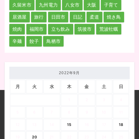
久留米市
九州電力
八女市
大阪
子育て
居酒屋
旅行
日田市
日記
柔道
焼き鳥
焼肉
福岡市
立ち飲み
筑後市
荒波牡蠣
辛麺
餃子
鳥栖市
2022年9月
月
火
水
木
金
土
日
1
2
3
4
5
6
7
8
9
10
11
12
13
14
15
16
17
18
19
20
21
22
23
24
25