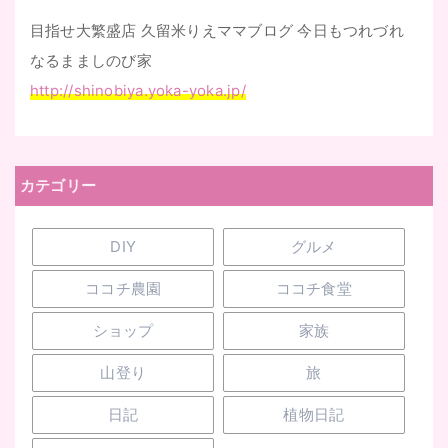
目指せ大繁盛店 久留米りえママブログ 今日もつれづれ
なるまましのび家
http://shinobiya.yoka-yoka.jp/
カテゴリー
DIY
グルメ
ココチ農園
ココチ食堂
ショップ
家族
山登り
旅
日記
植物日記