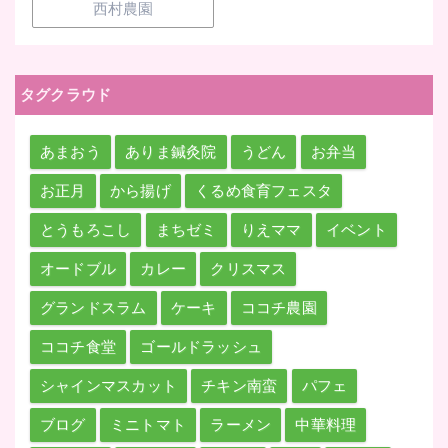
西村農園
タグクラウド
あまおう
ありま鍼灸院
うどん
お弁当
お正月
から揚げ
くるめ食育フェスタ
とうもろこし
まちゼミ
りえママ
イベント
オードブル
カレー
クリスマス
グランドスラム
ケーキ
ココチ農園
ココチ食堂
ゴールドラッシュ
シャインマスカット
チキン南蛮
パフェ
ブログ
ミニトマト
ラーメン
中華料理