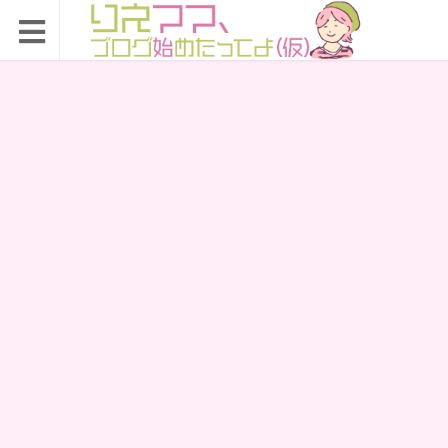
りえママ、ブログ始め
たってよ（仮）