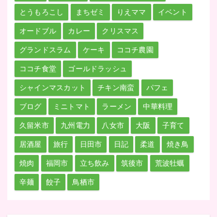
とうもろこし
まちゼミ
りえママ
イベント
オードブル
カレー
クリスマス
グランドスラム
ケーキ
ココチ農園
ココチ食堂
ゴールドラッシュ
シャインマスカット
チキン南蛮
パフェ
ブログ
ミニトマト
ラーメン
中華料理
久留米市
九州電力
八女市
大阪
子育て
居酒屋
旅行
日田市
日記
柔道
焼き鳥
焼肉
福岡市
立ち飲み
筑後市
荒波牡蠣
辛麺
餃子
鳥栖市