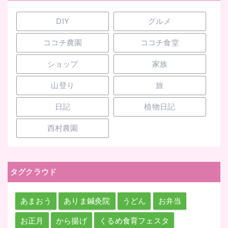
DIY
グルメ
ココチ農園
ココチ食堂
ショップ
家族
山登り
旅
日記
植物日記
西村農園
タグクラウド
あまおう
ありま鍼灸院
うどん
お弁当
お正月
から揚げ
くるめ食育フェスタ