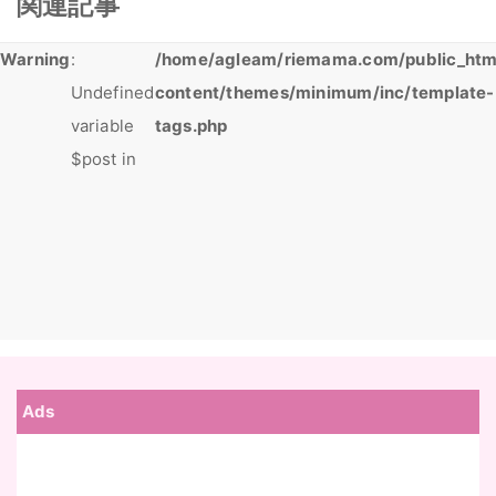
関連記事
Warning
:
/home/agleam/riemama.com/public_htm
Undefined
content/themes/minimum/inc/template-
variable
tags.php
$post in
Ads