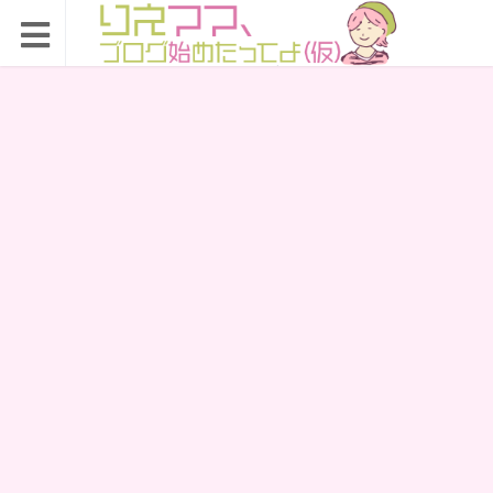
りえママ、ブログ始め
たってよ（仮）