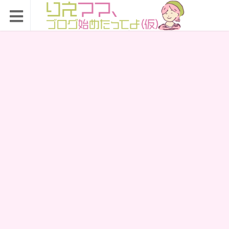
りえママ、ブログ始め
たってよ（仮）