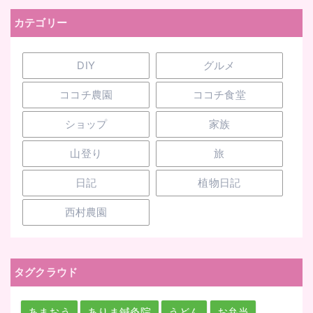
カテゴリー
DIY
グルメ
ココチ農園
ココチ食堂
ショップ
家族
山登り
旅
日記
植物日記
西村農園
タグクラウド
あまおう
ありま鍼灸院
うどん
お弁当