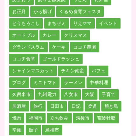
お正月
から揚げ
くるめ食育フェスタ
とうもろこし
まちゼミ
りえママ
イベント
オードブル
カレー
クリスマス
グランドスラム
ケーキ
ココチ農園
ココチ食堂
ゴールドラッシュ
シャインマスカット
チキン南蛮
パフェ
ブログ
ミニトマト
ラーメン
中華料理
久留米市
九州電力
八女市
大阪
子育て
居酒屋
旅行
日田市
日記
柔道
焼き鳥
焼肉
福岡市
立ち飲み
筑後市
荒波牡蠣
辛麺
餃子
鳥栖市