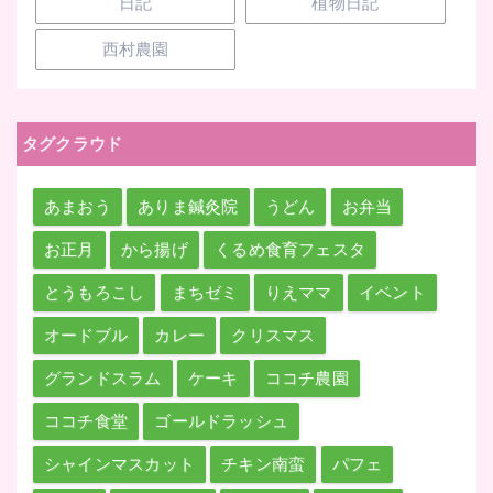
日記
植物日記
西村農園
タグクラウド
あまおう
ありま鍼灸院
うどん
お弁当
お正月
から揚げ
くるめ食育フェスタ
とうもろこし
まちゼミ
りえママ
イベント
オードブル
カレー
クリスマス
グランドスラム
ケーキ
ココチ農園
ココチ食堂
ゴールドラッシュ
シャインマスカット
チキン南蛮
パフェ