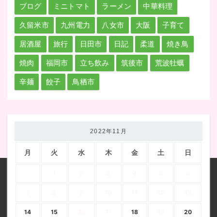
ブログ
ミニトマト
ラーメン
中華料理
久留米市
九州電力
八女市
大阪
子育て
居酒屋
旅行
日田市
日記
柔道
焼き鳥
焼肉
福岡市
立ち飲み
筑後市
荒波牡蠣
辛麺
餃子
鳥栖市
2022年11月
月
火
水
木
金
土
日
1
2
3
4
5
6
7
8
9
10
11
12
13
14
15
16
17
18
19
20