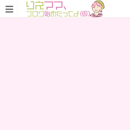
りえママ、ブログ始め
たってよ（仮）