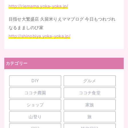
http://riemama.yoka-yoka.jp/
目指せ大繁盛店 久留米りえママブログ 今日もつれづれ
なるまましのび家
http://shinobiya.yoka-yoka.jp/
カテゴリー
DIY
グルメ
ココチ農園
ココチ食堂
ショップ
家族
山登り
旅