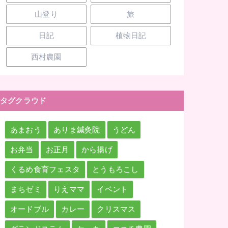
山登り
旅
日記
植物日記
西村農園
タグクラウド
あまおう
ありま鍼灸院
うどん
お弁当
お正月
から揚げ
くるめ食育フェスタ
とうもろこし
まちゼミ
りえママ
イベント
オードブル
カレー
クリスマス