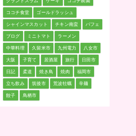
グランドスラム
ケーキ
ココチ農園
ココチ食堂
ゴールドラッシュ
シャインマスカット
チキン南蛮
パフェ
ブログ
ミニトマト
ラーメン
中華料理
久留米市
九州電力
八女市
大阪
子育て
居酒屋
旅行
日田市
日記
柔道
焼き鳥
焼肉
福岡市
立ち飲み
筑後市
荒波牡蠣
辛麺
餃子
鳥栖市