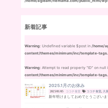
/home/agleam/riemama.com/public_html/wp
新着記事
Warning
: Undefined variable $post in
/home/a
content/themes/minimum/inc/template-tags
Warning
: Attempt to read property "ID" on null
content/themes/minimum/inc/template-tags
2025.1月のお休み
ココチ食堂
2025/01/05
ココチ食堂
,
久
新年明けましておめでとうございます