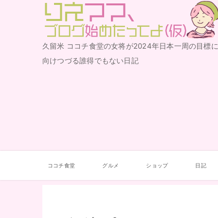
りえママ、ブログ始めた
久留米 ココチ食堂の女将が2024年日本一周の目標
ってよ（仮）
向けつづる誰得でもない日記
ココチ食堂
グルメ
ショップ
日記