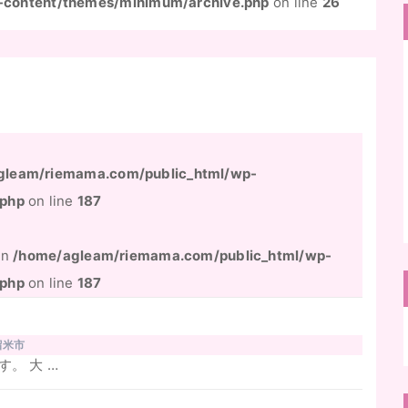
-content/themes/minimum/archive.php
on line
26
gleam/riemama.com/public_html/wp-
.php
on line
187
 in
/home/agleam/riemama.com/public_html/wp-
.php
on line
187
留米市
。 大 …