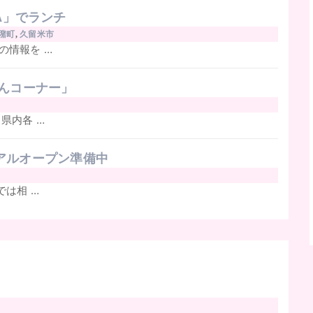
DA」でランチ
潴町
,
久留米市
の情報を …
どんコーナー」
県内各 …
アルオープン準備中
では相 …