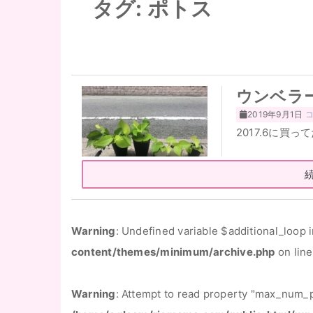
タグ:
ポトス
ウンベラ
2019年9月1日
2017.6に買っ
Warning
: Undefined variable $additional_loop 
content/themes/minimum/archive.php
on lin
Warning
: Attempt to read property "max_num_p