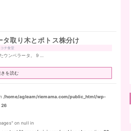
ータ取り木とポトス株分け
ココチ食堂
てたウンベラータ。 9 …
続きを読む
in
/home/agleam/riemama.com/public_html/wp-
e
26
ages" on null in