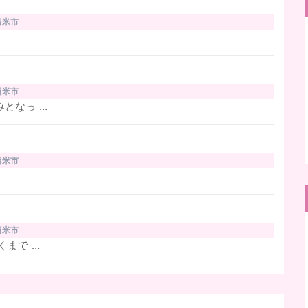
留米市
留米市
となっ …
留米市
留米市
くまで …