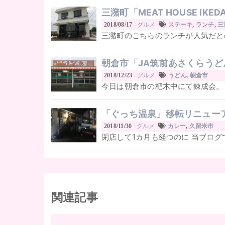
三潴町「MEAT HOUSE IKE
グルメ
2018/08/17
ステーキ
,
ランチ
,
三
三潴町のこちらのランチが人気だと
朝倉市「JA筑前あさくらう
グルメ
2018/12/23
うどん
,
朝倉市
今日は朝倉市の杷木中にて錬成会。 
「ぐっち温泉」移転リニュー
グルメ
2018/11/30
カレー
,
久留米市
閉店して1カ月も経つのに 当ブログ
関連記事