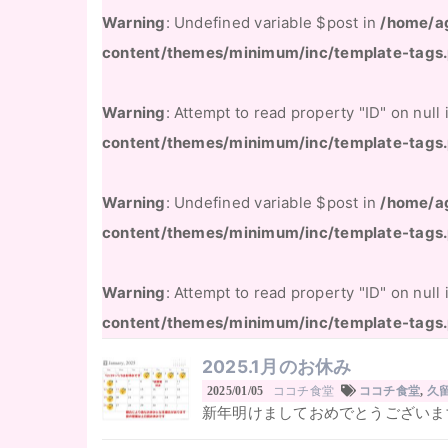
Warning
: Undefined variable $post in
/home/a
content/themes/minimum/inc/template-tags
Warning
: Attempt to read property "ID" on null
content/themes/minimum/inc/template-tags
Warning
: Undefined variable $post in
/home/a
content/themes/minimum/inc/template-tags
Warning
: Attempt to read property "ID" on null
content/themes/minimum/inc/template-tags
2025.1月のお休み
ココチ食堂
2025/01/05
ココチ食堂
,
久
新年明けましておめでとうございます