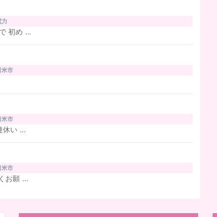
電力
 初め …
留米市
留米市
休い …
留米市
くお願 …