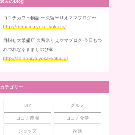
過去のBlog
ココチカフェ物語 〜久留米りえママブログ〜
http://riemama.yoka-yoka.jp/
目指せ大繁盛店 久留米りえママブログ 今日もつ
れづれなるまましのび家
http://shinobiya.yoka-yoka.jp/
カテゴリー
DIY
グルメ
ココチ農園
ココチ食堂
ショップ
家族