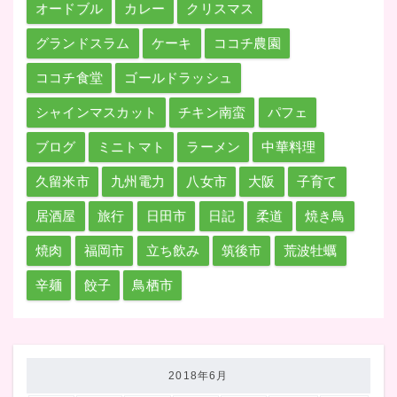
オードブル
カレー
クリスマス
グランドスラム
ケーキ
ココチ農園
ココチ食堂
ゴールドラッシュ
シャインマスカット
チキン南蛮
パフェ
ブログ
ミニトマト
ラーメン
中華料理
久留米市
九州電力
八女市
大阪
子育て
居酒屋
旅行
日田市
日記
柔道
焼き鳥
焼肉
福岡市
立ち飲み
筑後市
荒波牡蠣
辛麺
餃子
鳥栖市
2018年6月