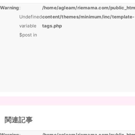
Warning
:
/home/agleam/riemama.com/public_htm
Undefined
content/themes/minimum/inc/template-
variable
tags.php
$post in
関連記事
Warning
:
/home/agleam/riemama.com/public_htm