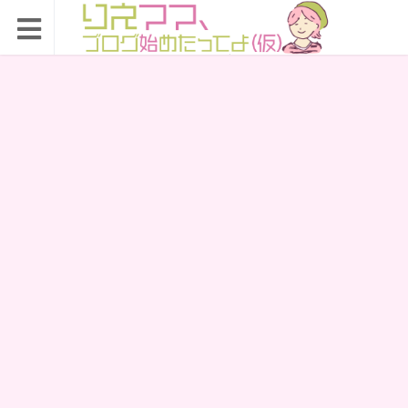
りえママ、ブログ始め
たってよ（仮）