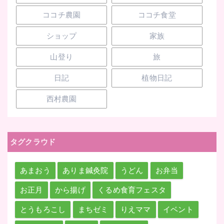
ココチ農園
ココチ食堂
ショップ
家族
山登り
旅
日記
植物日記
西村農園
タグクラウド
あまおう
ありま鍼灸院
うどん
お弁当
お正月
から揚げ
くるめ食育フェスタ
とうもろこし
まちゼミ
りえママ
イベント