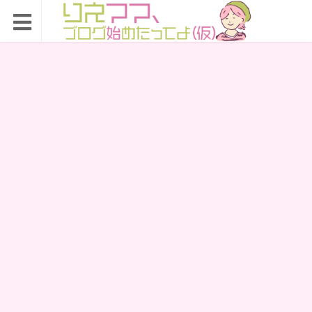
りえママ、ブログ始め
たってよ（仮）