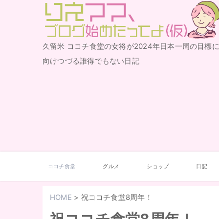
りえママ、ブログ始めた
久留米 ココチ食堂の女将が2024年日本一周の目標
ってよ（仮）
向けつづる誰得でもない日記
ココチ食堂
グルメ
ショップ
日記
HOME
>
祝ココチ食堂8周年！