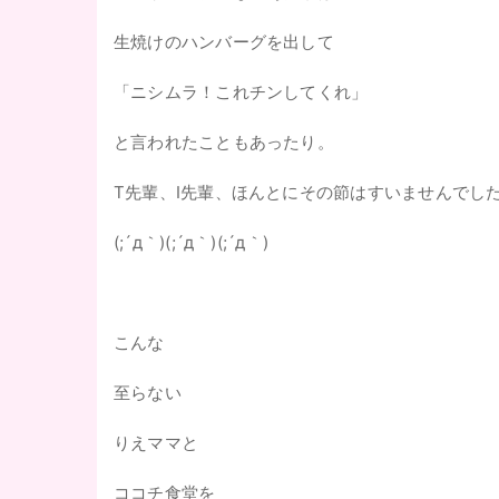
生焼けのハンバーグを出して
「ニシムラ！これチンしてくれ」
と言われたこともあったり。
T先輩、I先輩、ほんとにその節はすいませんでし
(;´д｀)(;´д｀)(;´д｀)
こんな
至らない
りえママと
ココチ食堂を