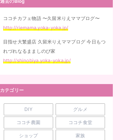
過去のBlog
ココチカフェ物語 〜久留米りえママブログ〜
http://riemama.yoka-yoka.jp/
目指せ大繁盛店 久留米りえママブログ 今日もつ
れづれなるまましのび家
http://shinobiya.yoka-yoka.jp/
カテゴリー
DIY
グルメ
ココチ農園
ココチ食堂
ショップ
家族