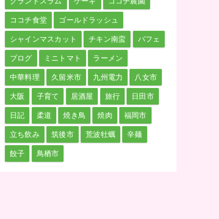
グランドスラム
ケーキ
ココチ農園
ココチ食堂
ゴールドラッシュ
シャインマスカット
チキン南蛮
パフェ
ブログ
ミニトマト
ラーメン
中華料理
久留米市
九州電力
八女市
大阪
子育て
居酒屋
旅行
日田市
日記
柔道
焼き鳥
焼肉
福岡市
立ち飲み
筑後市
荒波牡蠣
辛麺
餃子
鳥栖市