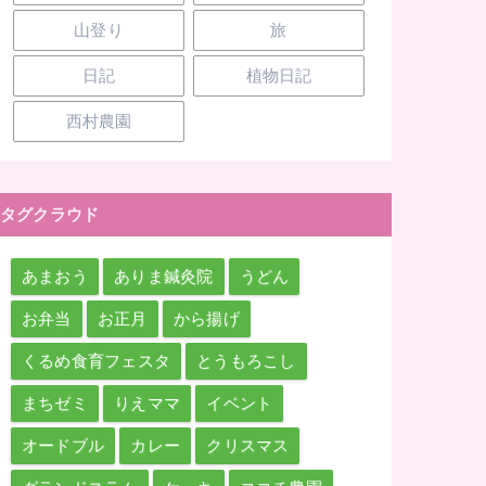
山登り
旅
日記
植物日記
西村農園
タグクラウド
あまおう
ありま鍼灸院
うどん
お弁当
お正月
から揚げ
くるめ食育フェスタ
とうもろこし
まちゼミ
りえママ
イベント
オードブル
カレー
クリスマス