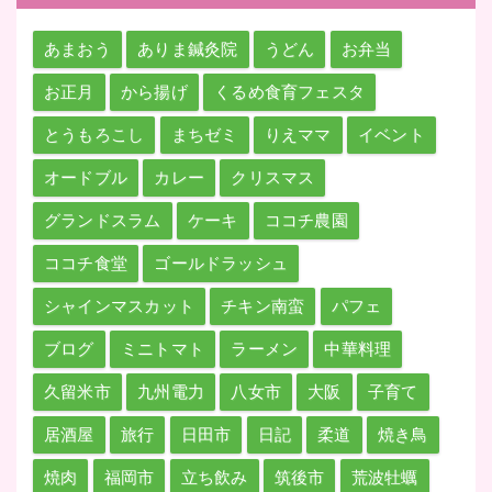
あまおう
ありま鍼灸院
うどん
お弁当
お正月
から揚げ
くるめ食育フェスタ
とうもろこし
まちゼミ
りえママ
イベント
オードブル
カレー
クリスマス
グランドスラム
ケーキ
ココチ農園
ココチ食堂
ゴールドラッシュ
シャインマスカット
チキン南蛮
パフェ
ブログ
ミニトマト
ラーメン
中華料理
久留米市
九州電力
八女市
大阪
子育て
居酒屋
旅行
日田市
日記
柔道
焼き鳥
焼肉
福岡市
立ち飲み
筑後市
荒波牡蠣