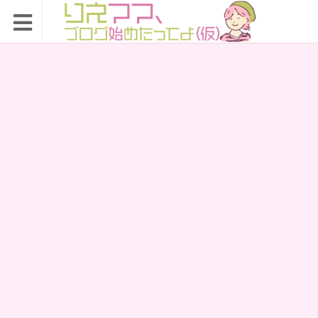
りえママ、ブログ始め
たってよ（仮）