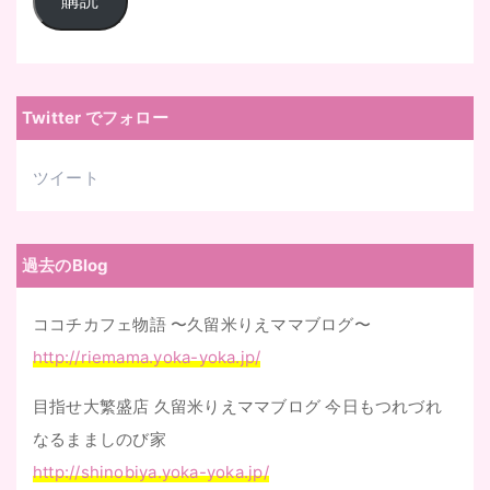
購読
ル
ア
ド
レ
Twitter でフォロー
ス
ツイート
過去のBlog
ココチカフェ物語 〜久留米りえママブログ〜
http://riemama.yoka-yoka.jp/
目指せ大繁盛店 久留米りえママブログ 今日もつれづれ
なるまましのび家
http://shinobiya.yoka-yoka.jp/