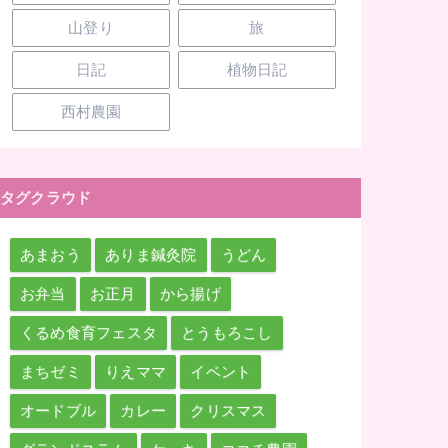
山登り
旅
日記
植物日記
西村農園
タグクラウド
あまおう
ありま鍼灸院
うどん
お弁当
お正月
から揚げ
くるめ食育フェスタ
とうもろこし
まちゼミ
りえママ
イベント
オードブル
カレー
クリスマス