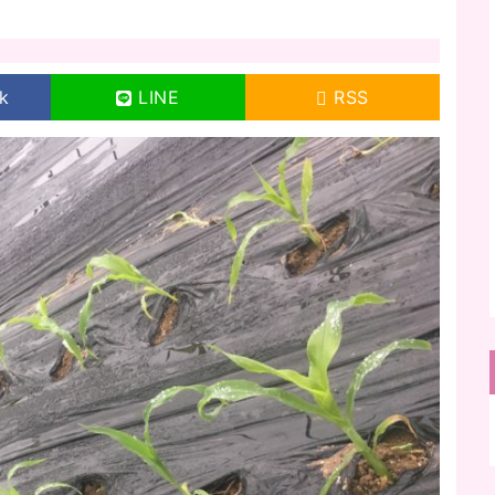
目
k
LINE
RSS