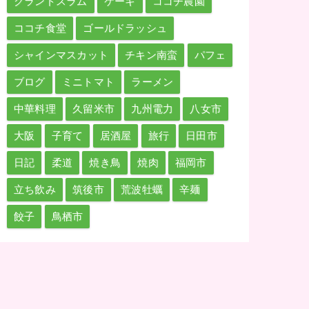
グランドスラム
ケーキ
ココチ農園
ココチ食堂
ゴールドラッシュ
シャインマスカット
チキン南蛮
パフェ
ブログ
ミニトマト
ラーメン
中華料理
久留米市
九州電力
八女市
大阪
子育て
居酒屋
旅行
日田市
日記
柔道
焼き鳥
焼肉
福岡市
立ち飲み
筑後市
荒波牡蠣
辛麺
餃子
鳥栖市