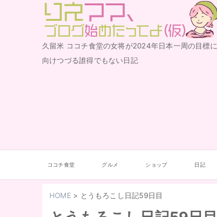
りえママ、ブログ始めた
久留米 ココチ食堂の女将が2024年日本一周の目標
ってよ（仮）
向けつづる誰得でもない日記
ココチ食堂
グルメ
ショップ
日記
HOME
>
とうもろこし日記59日目