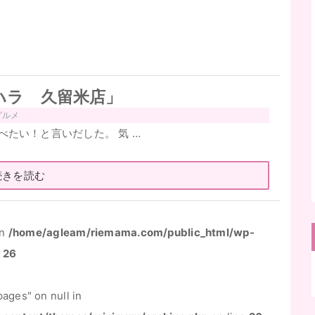
ハラ 久留米店」
グルメ
べたい！と言いだした。 気 …
続きを読む
in
/home/agleam/riemama.com/public_html/wp-
e
26
ages" on null in