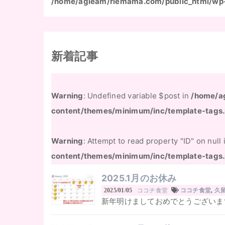
/home/agleam/riemama.com/public_html/wp
新着記事
Warning
: Undefined variable $post in
/home/a
content/themes/minimum/inc/template-tags
Warning
: Attempt to read property "ID" on null
content/themes/minimum/inc/template-tags
2025.1月のお休み
ココチ食堂
2025/01/05
ココチ食堂
,
久
新年明けましておめでとうございます