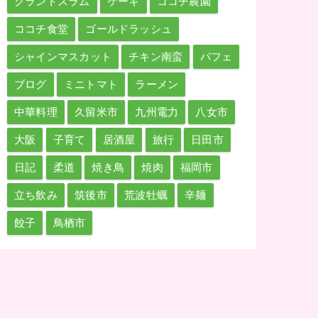
グランドスラム
ケーキ
ココチ農園
ココチ食堂
ゴールドラッシュ
シャインマスカット
チキン南蛮
パフェ
ブログ
ミニトマト
ラーメン
中華料理
久留米市
九州電力
八女市
大阪
子育て
居酒屋
旅行
日田市
日記
柔道
焼き鳥
焼肉
福岡市
立ち飲み
筑後市
荒波牡蠣
辛麺
餃子
鳥栖市