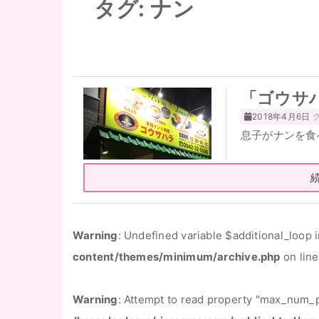
タグ:
ナン
「ゴウサ
2018年4月6日
息子がナンを食
Warning
: Undefined variable $additional_loop 
content/themes/minimum/archive.php
on lin
Warning
: Attempt to read property "max_num_p