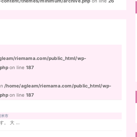
-content/themes/minimum/archive.php
on line
26
gleam/riemama.com/public_html/wp-
.php
on line
187
 in
/home/agleam/riemama.com/public_html/wp-
.php
on line
187
留米市
。 大 …