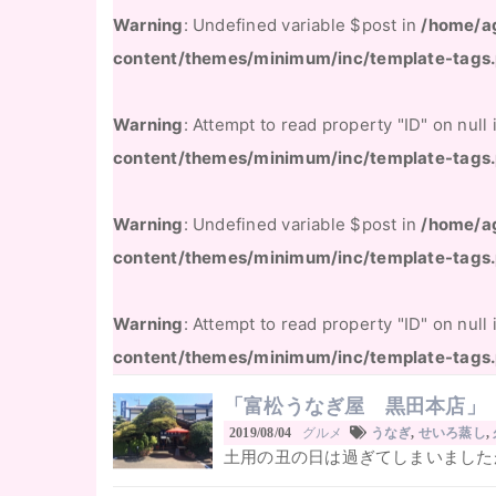
Warning
: Undefined variable $post in
/home/a
content/themes/minimum/inc/template-tags
Warning
: Attempt to read property "ID" on null
content/themes/minimum/inc/template-tags
Warning
: Undefined variable $post in
/home/a
content/themes/minimum/inc/template-tags
Warning
: Attempt to read property "ID" on null
content/themes/minimum/inc/template-tags
「富松うなぎ屋 黒田本店」
グルメ
2019/08/04
うなぎ
,
せいろ蒸し
,
土用の丑の日は過ぎてしまいましたが