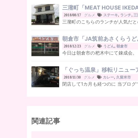
三潴町「MEAT HOUSE IKE
グルメ
2018/08/17
ステーキ
,
ランチ
,
三
三潴町のこちらのランチが人気だと
朝倉市「JA筑前あさくらう
グルメ
2018/12/23
うどん
,
朝倉市
今日は朝倉市の杷木中にて錬成会。 
「ぐっち温泉」移転リニュー
グルメ
2018/11/30
カレー
,
久留米市
閉店して1カ月も経つのに 当ブログ
関連記事