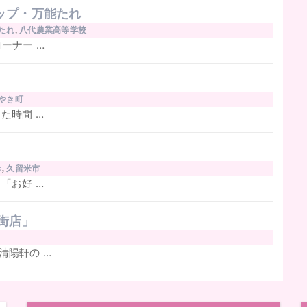
ップ・万能たれ
たれ
,
八代農業高等学校
ーナー …
やき町
た時間 …
き
,
久留米市
「お好 …
街店」
清陽軒の …