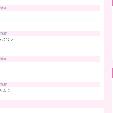
留米市
留米市
となっ …
留米市
留米市
くまで …