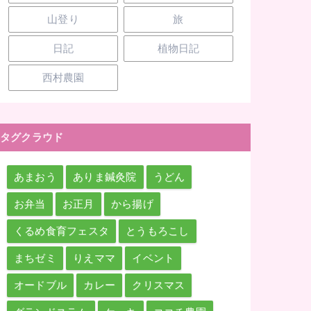
山登り
旅
日記
植物日記
西村農園
タグクラウド
あまおう
ありま鍼灸院
うどん
お弁当
お正月
から揚げ
くるめ食育フェスタ
とうもろこし
まちゼミ
りえママ
イベント
オードブル
カレー
クリスマス