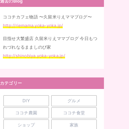
過去のBlog
ココチカフェ物語 〜久留米りえママブログ〜
http://riemama.yoka-yoka.jp/
目指せ大繁盛店 久留米りえママブログ 今日もつ
れづれなるまましのび家
http://shinobiya.yoka-yoka.jp/
カテゴリー
DIY
グルメ
ココチ農園
ココチ食堂
ショップ
家族