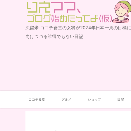
りえママ、ブログ始めた
久留米 ココチ食堂の女将が2024年日本一周の目標
ってよ（仮）
向けつづる誰得でもない日記
ココチ食堂
グルメ
ショップ
日記