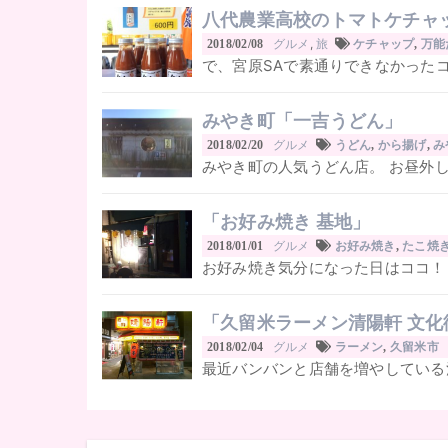
八代農業高校のトマトケチャ
グルメ
,
旅
2018/02/08
ケチャップ
,
万能
で、宮原SAで素通りできなかったコ
みやき町「一吉うどん」
グルメ
2018/02/20
うどん
,
から揚げ
,
み
みやき町の人気うどん店。 お昼外し
「お好み焼き 基地」
グルメ
2018/01/01
お好み焼き
,
たこ焼
お好み焼き気分になった日はココ！ 
「久留米ラーメン清陽軒 文化
グルメ
2018/02/04
ラーメン
,
久留米市
最近バンバンと店舗を増やしている