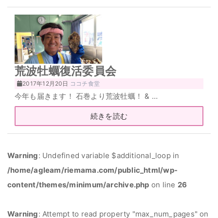
荒波牡蠣復活委員会
2017年12月20日
ココチ食堂
今年も届きます！ 石巻より荒波牡蠣！ & …
続きを読む
Warning
: Undefined variable $additional_loop in
/home/agleam/riemama.com/public_html/wp-
content/themes/minimum/archive.php
on line
26
Warning
: Attempt to read property "max_num_pages" on