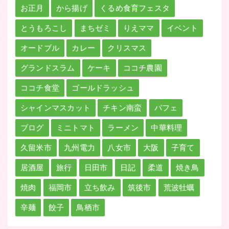
お正月
から揚げ
くるめ食育フェスタ
とうもろこし
まちゼミ
りえママ
イベント
オードブル
カレー
クリスマス
グランドスラム
ケーキ
ココチ農園
ココチ食堂
ゴールドラッシュ
シャインマスカット
チキン南蛮
パフェ
ブログ
ミニトマト
ラーメン
中華料理
久留米市
九州電力
八女市
大阪
子育て
居酒屋
旅行
日田市
日記
柔道
焼き鳥
焼肉
福岡市
立ち飲み
筑後市
荒波牡蠣
辛麺
餃子
鳥栖市