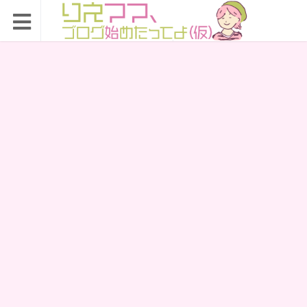
りえママ、ブログ始め
たってよ（仮）