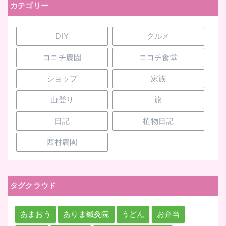
カテゴリー
DIY
グルメ
ココチ農園
ココチ食堂
ショップ
家族
山登り
旅
日記
植物日記
西村農園
タグクラウド
あまおう
ありま鍼灸院
うどん
お弁当