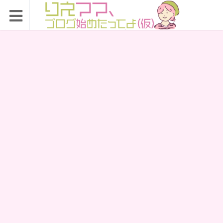
りえママ、ブログ始め
たってよ（仮）