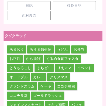
日記
植物日記
西村農園
タグクラウド
あまおう
ありま鍼灸院
うどん
お弁当
お正月
から揚げ
くるめ食育フェスタ
とうもろこし
まちゼミ
りえママ
イベント
オードブル
カレー
クリスマス
グランドスラム
ケーキ
ココチ農園
ココチ食堂
ゴールドラッシュ
シャインマスカット
チキン南蛮
パフェ