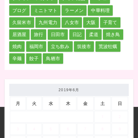
ブログ
ミニトマト
ラーメン
中華料理
久留米市
九州電力
八女市
大阪
子育て
居酒屋
旅行
日田市
日記
柔道
焼き鳥
焼肉
福岡市
立ち飲み
筑後市
荒波牡蠣
辛麺
餃子
鳥栖市
2019年6月
月
火
水
木
金
土
日
1
2
3
4
5
6
7
8
9