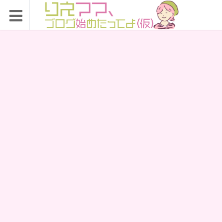
りえママ、ブログ始め
たってよ（仮）