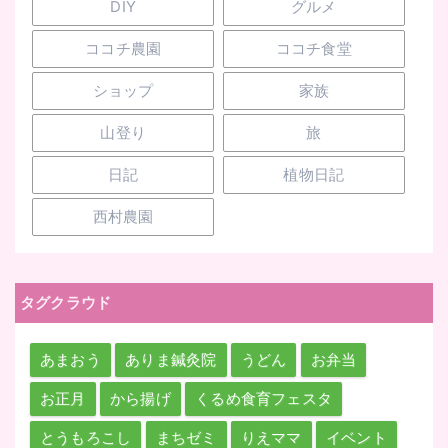
DIY
グルメ
ココチ農園
ココチ食堂
ショップ
家族
山登り
旅
日記
植物日記
西村農園
タグクラウド
あまおう
ありま鍼灸院
うどん
お弁当
お正月
から揚げ
くるめ食育フェスタ
とうもろこし
まちゼミ
りえママ
イベント