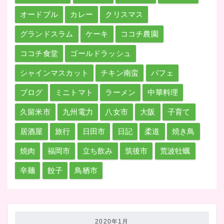
オードブル
カレー
クリスマス
グランドスラム
ケーキ
ココチ農園
ココチ食堂
ゴールドラッシュ
シャインマスカット
チキン南蛮
パフェ
ブログ
ミニトマト
ラーメン
中華料理
久留米市
九州電力
八女市
大阪
子育て
居酒屋
旅行
日田市
日記
柔道
焼き鳥
焼肉
福岡市
立ち飲み
筑後市
荒波牡蠣
辛麺
餃子
鳥栖市
2020年1月